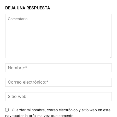
DEJA UNA RESPUESTA
Comentario:
No
Co
ele
Sit
we
Guardar mi nombre, correo electrónico y sitio web en este
navegador la próxima vez que comente.