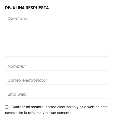
DEJA UNA RESPUESTA
Comentario:
No
Co
ele
Sit
we
Guardar mi nombre, correo electrónico y sitio web en este
navegador la próxima vez que comente.