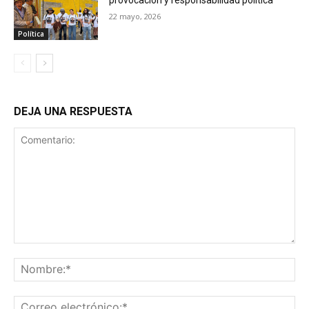
provocación y responsabilidad política
22 mayo, 2026
Política
DEJA UNA RESPUESTA
Comentario:
No
Co