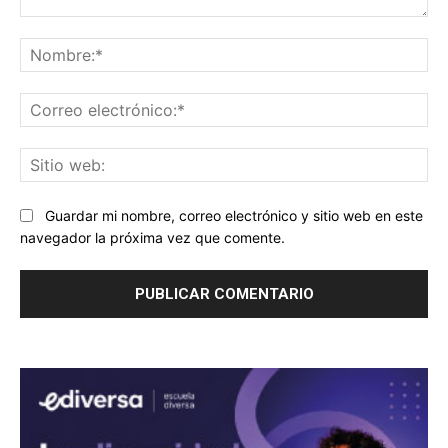
Comentario:
No
Co
ele
Sit
we
Guardar mi nombre, correo electrónico y sitio web en este
navegador la próxima vez que comente.