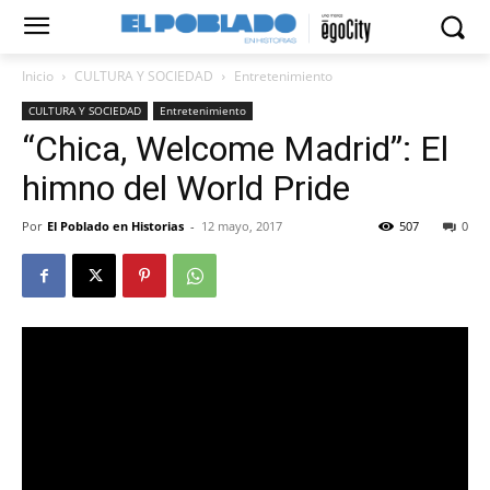
Inicio
CULTURA Y SOCIEDAD
Entretenimiento
CULTURA Y SOCIEDAD
Entretenimiento
“Chica, Welcome Madrid”: El
himno del World Pride
Por
El Poblado en Historias
-
12 mayo, 2017
507
0