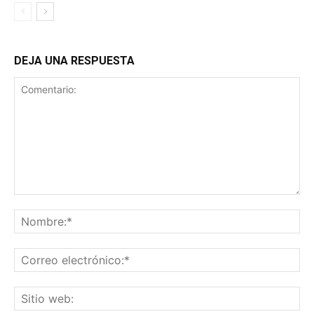
DEJA UNA RESPUESTA
Comentario:
No
Co
ele
Sit
we