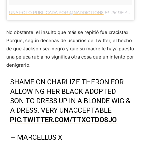
UNA FOTO PUBLICADA POR @NADDICTION8
EL
26 DE AGO DE 2016 A LA(S) 8:50 PDT
No obstante, el insulto que más se repitió fue «racista».
Porque, según decenas de usuarios de Twitter, el hecho
de que Jackson sea negro y que su madre le haya puesto
una peluca rubia no significa otra cosa que un intento por
denigrarlo.
SHAME ON CHARLIZE THERON FOR
ALLOWING HER BLACK ADOPTED
SON TO DRESS UP IN A BLONDE WIG &
A DRESS. VERY UNACCEPTABLE
PIC.TWITTER.COM/TTXCTDO8JO
— MARCELLUS X