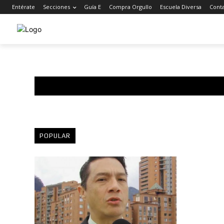
Entérate
Secciones
Guía E
Compra Orgullo
Escuela Diversa
Cont
POPULAR