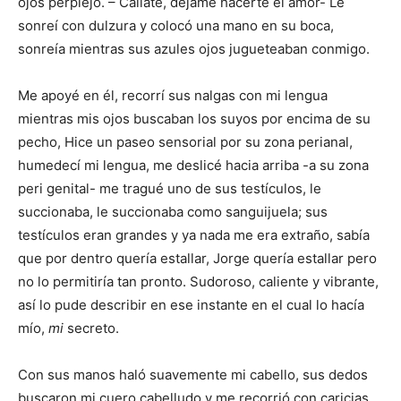
ojos perplejo. – Cállate, déjame hacerte el amor- Le
sonreí con dulzura y colocó una mano en su boca,
sonreía mientras sus azules ojos jugueteaban conmigo.
Me apoyé en él, recorrí sus nalgas con mi lengua
mientras mis ojos buscaban los suyos por encima de su
pecho, Hice un paseo sensorial por su zona perianal,
humedecí mi lengua, me deslicé hacia arriba -a su zona
peri genital- me tragué uno de sus testículos, le
succionaba, le succionaba como sanguijuela; sus
testículos eran grandes y ya nada me era extraño, sabía
que por dentro quería estallar, Jorge quería estallar pero
no lo permitiría tan pronto. Sudoroso, caliente y vibrante,
así lo pude describir en ese instante en el cual lo hacía
mío,
mi
secreto.
Con sus manos haló suavemente mi cabello, sus dedos
buscaron mi cuero cabelludo y me recorrió con caricias