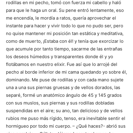
rodillas en mi pecho, tomó con fuerza mi cabello y haló
para que le haga un oral. Su pene entró lentamente, eso
me encendía, le mordía a ratos, quería aprovechar el
instante para hacer y vivir todo lo que no pudo ser, pero
no quise mantener mi posición tan estática y meditativa,
como de muerto, ¡Estaba con él! y tenía que exorcizar lo
que acumule por tanto tiempo, sacarme de las entrañas
los deseos húmedos y transparentes donde él y yo
flotábamos en nuestro elixir. Fue así que lo arrojé del
pecho al borde inferior de mi cama quedando yo sobre él,
dominando. Me puse de rodillas y con cada mano sujete
una a una sus piernas gruesas y de vellos dorados, las
separé, formé un anatómico ángulo de 45 y 145 grados
con sus muslos, sus piernas y sus rodillas dobladas
suspendidas en el aire; su ano, tan delicioso y de vellos
rubios me puso más rígido, tenso, era inevitable sentir el
hormigueo por todo mi cuerpo. – ¿Qué haces?- abrió sus