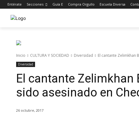
Entérate
Secciones
Guía E
Compra Orgullo
Escuela Diversa
Cont
Inicio
CULTURA Y SOCIEDAD
Diversidad
El cantante Zelimkhan 
Diversidad
El cantante Zelimkhan 
sido asesinado en Che
26 octubre, 2017
Cuota