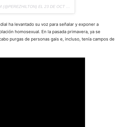
M (@PEREZHILTON) EL
23 DE OCT DE 2017 A LA(S) 5:11 PDT
dial ha levantado su voz para señalar y exponer a
oblación homosexual. En la pasada primavera, ya se
 cabo purgas de personas gais e, incluso, tenía campos de