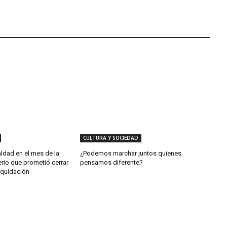
CULTURA Y SOCIEDAD
aldad en el mes de la
¿Podemos marchar juntos quienes
erio que prometió cerrar
pensamos diferente?
iquidación