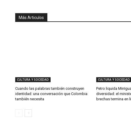
Más Articulos
CULTURA Y SOCIEDAD
CULTURA Y SOCIEDAD
Cuando las palabras también construyen
Petro liquida MinIgu
identidad: una conversación que Colombia
diversidad: el minist
también necesita
brechas termina en l