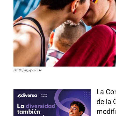
FOTO: plugay.com.br
La Com
de la 
modifi