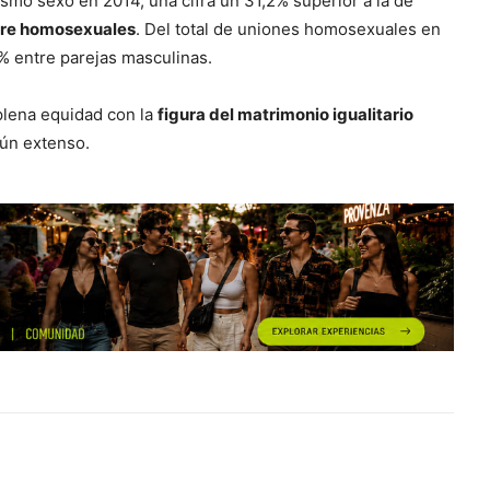
smo sexo en 2014, una cifra un 31,2% superior a la de
ntre homosexuales
. Del total de uniones homosexuales en
% entre parejas masculinas.
plena equidad con la
figura del matrimonio igualitario
aún extenso.