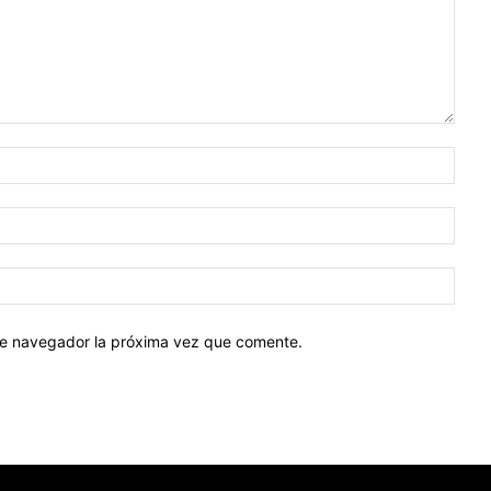
Nomb
Corr
elect
Sitio
web:
ste navegador la próxima vez que comente.