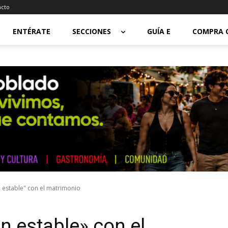
acto
ENTÉRATE
SECCIONES
GUÍA E
COMPRA 
n estable" con el matrimonio
ón estable» con el