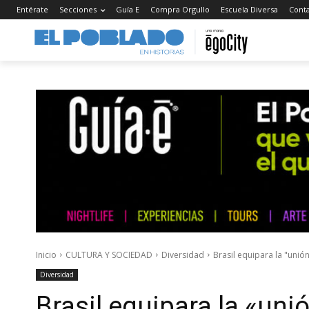
Entérate
Secciones
Guía E
Compra Orgullo
Escuela Diversa
Cont
Inicio
CULTURA Y SOCIEDAD
Diversidad
Brasil equipara la "unió
Diversidad
Brasil equipara la «uni