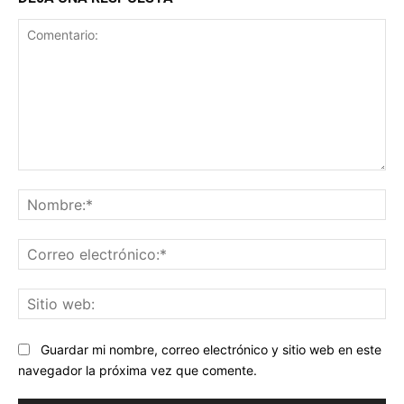
Comentario:
No
Co
ele
Sit
we
Guardar mi nombre, correo electrónico y sitio web en este
navegador la próxima vez que comente.