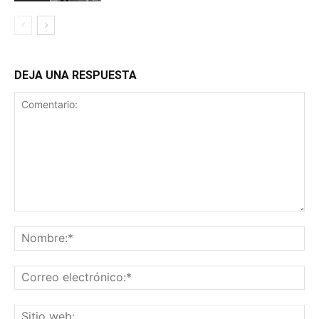
DEJA UNA RESPUESTA
Comentario:
No
Co
ele
Sit