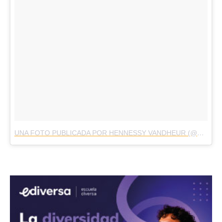
UNA FOTO PUBLICADA POR HENNESSY VANDHEUR (@VANDHEUR)