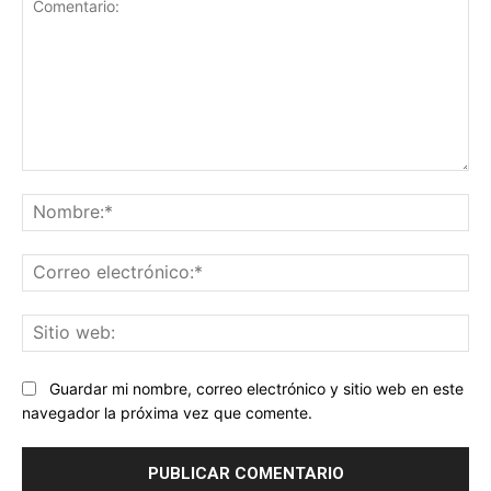
Comentario:
No
Co
ele
Sit
we
Guardar mi nombre, correo electrónico y sitio web en este
navegador la próxima vez que comente.