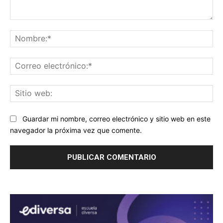
Comentario:
No
Co
ele
Sit
we
Guardar mi nombre, correo electrónico y sitio web en este
navegador la próxima vez que comente.