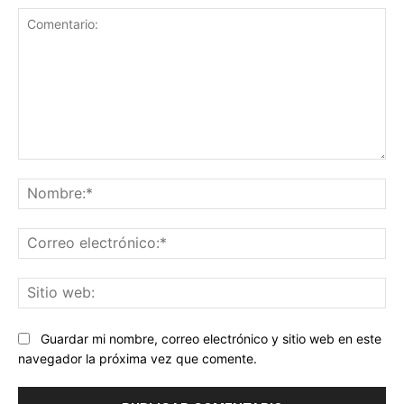
Comentario:
No
Co
ele
Sit
we
Guardar mi nombre, correo electrónico y sitio web en este
navegador la próxima vez que comente.