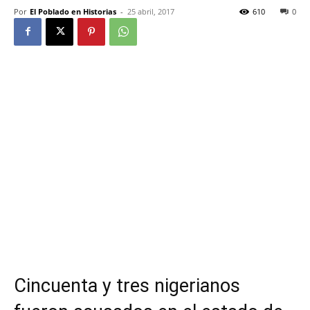
Por
El Poblado en Historias
-
25 abril, 2017
610
0
Cincuenta y tres nigerianos