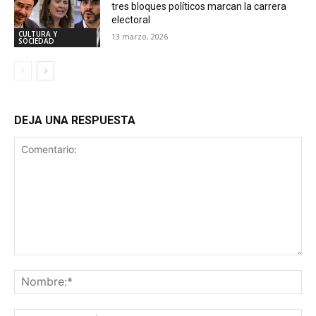
tres bloques políticos marcan la carrera
electoral
CULTURA Y
13 marzo, 2026
SOCIEDAD
DEJA UNA RESPUESTA
Comentario:
No
Co