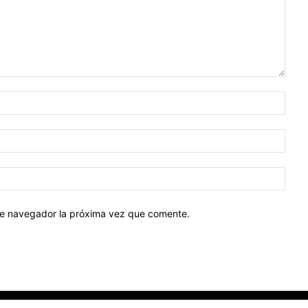
Nomb
Corr
elect
Sitio
web:
ste navegador la próxima vez que comente.