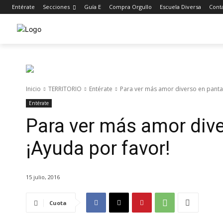
Entérate
Secciones
Guía E
Compra Orgullo
Escuela Diversa
Cont
Inicio
TERRITORIO
Entérate
Para ver más amor diverso en pantal
Entérate
Para ver más amor dive
¡Ayuda por favor!
15 julio, 2016
Cuota