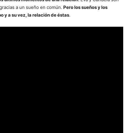
gracias a un sueño en común.
Pero los sueños y los
y a su vez, la relación de éstas
.