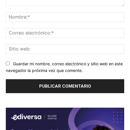
Comentario:
No
Co
ele
Sit
we
Guardar mi nombre, correo electrónico y sitio web en este
navegador la próxima vez que comente.