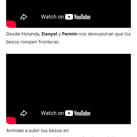
Desde Holanda,
Danyel
y
Fermin
nos demuestran que los
besos rompen fronteras:
Anímate a subir tus besos en