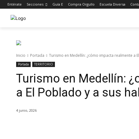
Entérate
Secciones
Guía E
Compra Orgullo
Escuela Diversa
Cont
Inicio
Portada
Turismo en Medellín: ¿cómo impacta realmente a El 
Portada
TERRITORIO
Turismo en Medellín: 
a El Poblado y a sus ha
4 junio, 2026
Cuota