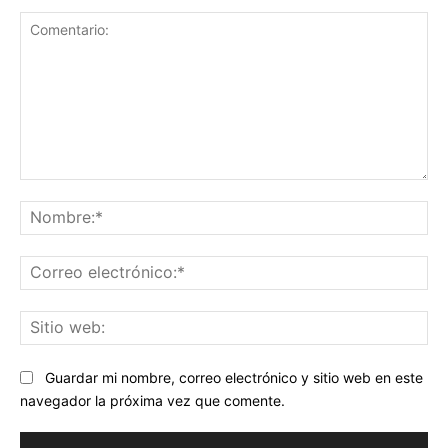
Comentario:
No
Co
ele
Sit
we
Guardar mi nombre, correo electrónico y sitio web en este
navegador la próxima vez que comente.