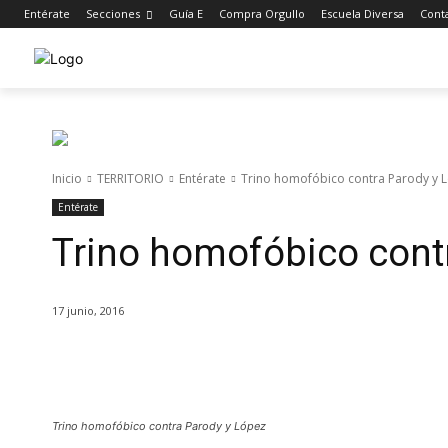
Entérate
Secciones
Guía E
Compra Orgullo
Escuela Diversa
Cont
Inicio
TERRITORIO
Entérate
Trino homofóbico contra Parody y 
Entérate
Trino homofóbico cont
17 junio, 2016
Cuota
Trino homofóbico contra Parody y López