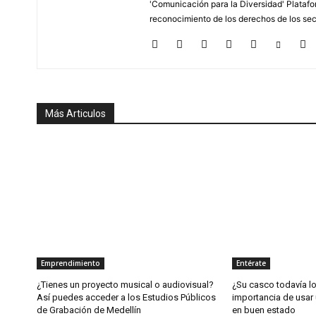
'Comunicación para la Diversidad' Platafor
reconocimiento de los derechos de los se
Más Articulos
Emprendimiento
Entérate
¿Tienes un proyecto musical o audiovisual?
¿Su casco todavía l
Así puedes acceder a los Estudios Públicos
importancia de usar 
de Grabación de Medellín
en buen estado