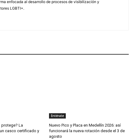
ma enfocada al desarrollo de procesos de visibilización y
ctores LGBTI+.
Entérate
o protege? La
Nuevo Pico y Placa en Medellín 2026: así
un casco certificado y
funcionará la nueva rotación desde el 3 de
agosto