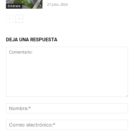
27 julio, 2026
Entérate
DEJA UNA RESPUESTA
Comentario:
No
Co
ele