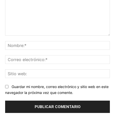
Comentario:
No
Co
ele
Sit
we
Guardar mi nombre, correo electrónico y sitio web en este
navegador la próxima vez que comente.