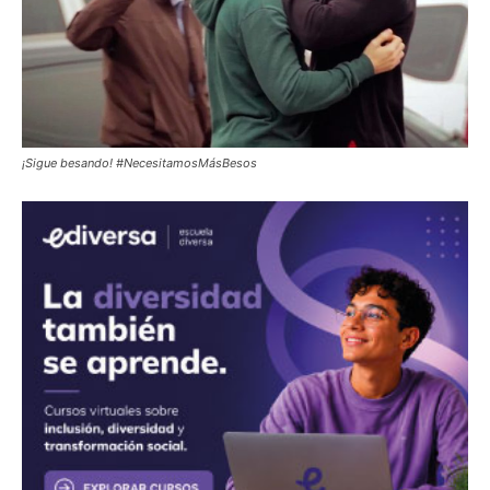
¡Sigue besando! #NecesitamosMásBesos