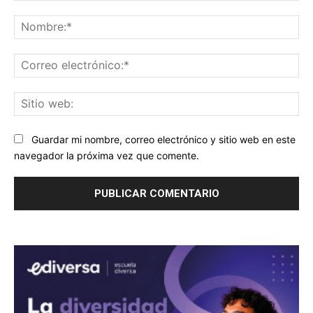
Comentario:
No
Co
ele
Sit
we
Guardar mi nombre, correo electrónico y sitio web en este
navegador la próxima vez que comente.