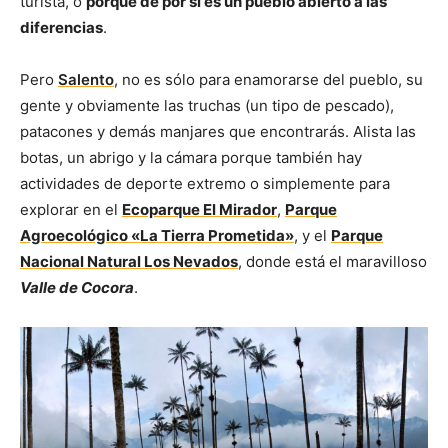
turista, o
porque de por si es un pueblo abierto a las
diferencias
.
Pero
Salento
, no es sólo para enamorarse del pueblo, su
gente y obviamente las truchas (un tipo de pescado),
patacones y demás manjares que encontrarás. Alista las
botas, un abrigo y la cámara porque también hay
actividades de deporte extremo o simplemente para
explorar en el
Ecoparque El Mirador
,
Parque
Agroecológico «La Tierra Prometida»
, y el
Parque
Nacional Natural Los Nevados
, donde está el maravilloso
Valle de Cocora
.