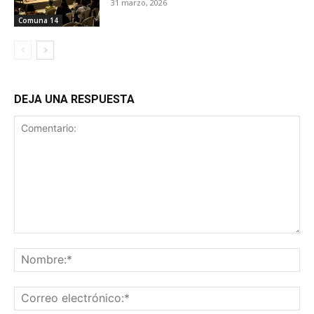
31 marzo, 2026
Comuna 14
DEJA UNA RESPUESTA
Comentario:
No
Co
ele