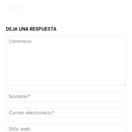
DEJA UNA RESPUESTA
Comentario:
No
Co
ele
Sit