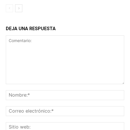
DEJA UNA RESPUESTA
Comentario:
No
Co
ele
Sit