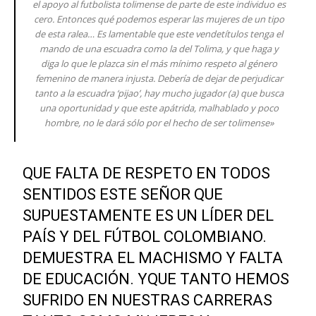
el apoyo al futbolista tolimense de parte de este individuo es
cero. Entonces qué podemos esperar las mujeres de un tipo
de esta ralea… Es lamentable que este vendetítulos tenga el
mando de una escuadra como la del Tolima, y que haga y
diga lo que le plazca sin el más mínimo respeto al género
femenino de manera injusta. Debería de dejar de perjudicar
tanto a la escuadra ‘pijao’, hay mucho jugador (a) que busca
una oportunidad y que este apátrida, malhablado y poco
hombre, no le dará sólo por el hecho de ser tolimense»
QUE FALTA DE RESPETO EN TODOS
SENTIDOS ESTE SEÑOR QUE
SUPUESTAMENTE ES UN LÍDER DEL
PAÍS Y DEL FÚTBOL COLOMBIANO.
DEMUESTRA EL MACHISMO Y FALTA
DE EDUCACIÓN. YQUE TANTO HEMOS
SUFRIDO EN NUESTRAS CARRERAS