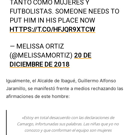
TANTO COMO MUJERES Y
FUTBOLISTAS. SOMEONE NEEDS TO
PUT HIM IN HIS PLACE NOW
HTTPS://T.CO/HFJQR9XTCW
— MELISSA ORTIZ
(@MELISSAMORTIZ)
20 DE
DICIEMBRE DE 2018
Igualmente, el Alcalde de Ibagué, Guillermo Alfonso
Jaramillo, se manifestó frente a medios rechazando las
afirmaciones de este hombre:
«Estoy en total desacuerdo con las declaraciones de
Camargo, infortunadas sus palabras. Las niñas que yo no
conozco y que conforman el equipo son mujeres