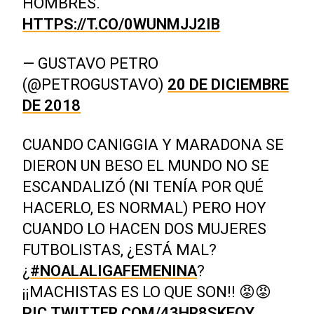
HOMBRES.
HTTPS://T.CO/0WUNMJJ2IB
— GUSTAVO PETRO
(@PETROGUSTAVO)
20 DE DICIEMBRE
DE 2018
CUANDO CANIGGIA Y MARADONA SE
DIERON UN BESO EL MUNDO NO SE
ESCANDALIZÓ (NI TENÍA POR QUÉ
HACERLO, ES NORMAL) PERO HOY
CUANDO LO HACEN DOS MUJERES
FUTBOLISTAS, ¿ESTÁ MAL?
¿
#NOALALIGAFEMENINA
?
¡¡MACHISTAS ES LO QUE SON!! 😡😡
PIC.TWITTER.COM/43HR8SKEQY