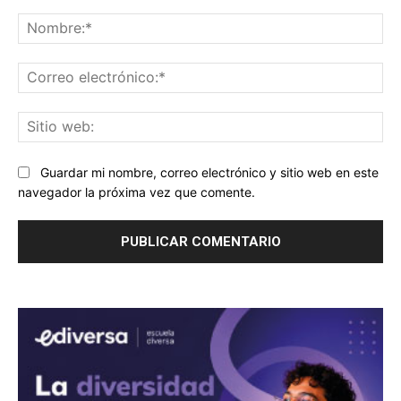
Comentario:
No
Co
ele
Sit
we
Guardar mi nombre, correo electrónico y sitio web en este
navegador la próxima vez que comente.