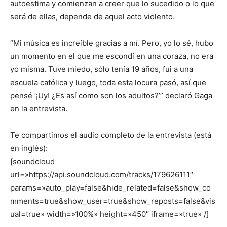
autoestima y comienzan a creer que lo sucedido o lo que
será de ellas, depende de aquel acto violento.
“Mi música es increíble gracias a mí. Pero, yo lo sé, hubo
un momento en el que me escondí en una coraza, no era
yo misma. Tuve miedo, sólo tenía 19 años, fui a una
escuela católica y luego, toda esta locura pasó, así que
pensé ‘¡Uy! ¿Es así como son los adultos?’” declaró Gaga
en la entrevista.
Te compartimos el audio completo de la entrevista (está
en inglés):
[soundcloud
url=»https://api.soundcloud.com/tracks/179626111″
params=»auto_play=false&hide_related=false&show_co
mments=true&show_user=true&show_reposts=false&vis
ual=true» width=»100%» height=»450″ iframe=»true» /]