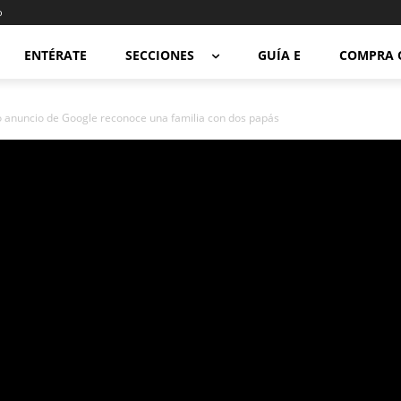
o
ENTÉRATE
SECCIONES
GUÍA E
COMPRA 
 anuncio de Google reconoce una familia con dos papás