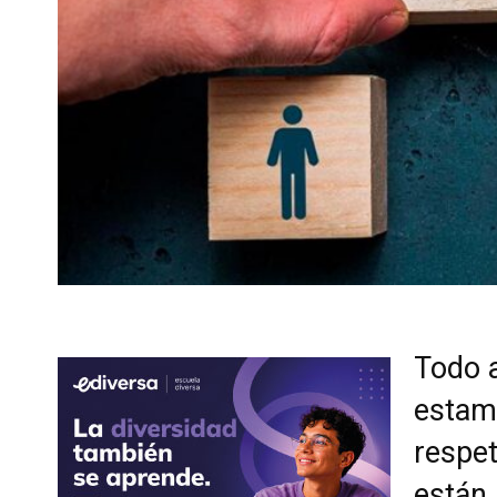
Todo 
estam
respet
están 