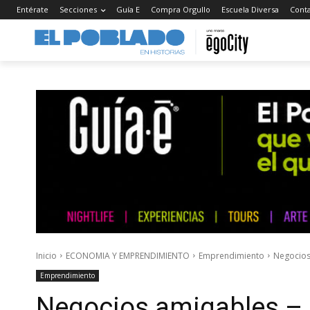
Entérate
Secciones
Guía E
Compra Orgullo
Escuela Diversa
Cont
Inicio
ECONOMIA Y EMPRENDIMIENTO
Emprendimiento
Negocios
Emprendimiento
Negocios amigables – F