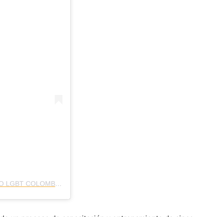
UNA PUBLICACIÓN COMPARTIDA DE CÁMARA COMERCIO LGBT COLOMBIA (@CCLGBTCO)