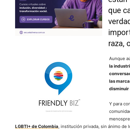
que ca
verdad
import
raza, 
Aunque aú
la indust
conversac
las marca
disminuir
Y para co
comunidad
menosprec
LGBTI+ de Colombia
, institución privada, sin ánimo de