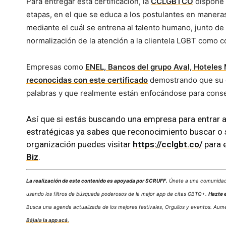
Para entregar esta certificación, la
CCLGBTCO
dispone 
etapas, en el que se educa a los postulantes en maneras
mediante el cuál se entrena al talento humano, junto de l
normalización de la atención a la clientela LGBT como 
Empresas como
ENEL, Bancos del grupo Aval, Hoteles 
reconocidas con este certificado
demostrando que su co
palabras y que realmente están enfocándose para conse
Así que si estás buscando una empresa para entrar a
estratégicas ya sabes que reconocimiento buscar o s
organización puedes visitar
https://cclgbt.co/
para 
Biz
.
La realización de este contenido es apoyada por SCRUFF.
Únete a una comunidad 
usando los filtros de búsqueda poderosos de la mejor app de citas GBTQ+.
Hazte 
Busca una agenda actualizada de los mejores festivales, Orgullos y eventos. Aum
Bájala la app acá.