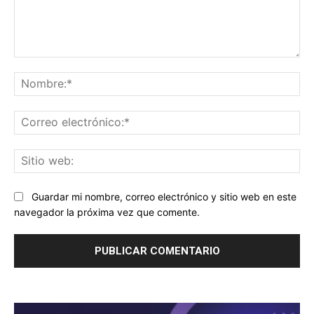
Comentario:
No
Co
ele
Sit
we
Guardar mi nombre, correo electrónico y sitio web en este
navegador la próxima vez que comente.