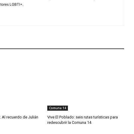
ctores LGBTI+.
Comuna 14
: Al recuerdo de Julián
Vive El Poblado: seis rutas turísticas para
redescubrir la Comuna 14