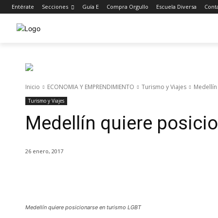
Entérate
Secciones
Guía E
Compra Orgullo
Escuela Diversa
Cont
Inicio
ECONOMIA Y EMPRENDIMIENTO
Turismo y Viajes
Medellín
Turismo y Viajes
Medellín quiere posici
26 enero, 2017
Cuota
Medellín quiere posicionarse en turismo LGBT