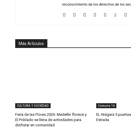
reconocimiento de los derechos de los se
Más Articulos
CULTURA Y SOCIEDAD
Comuna 14
Feria de las Flores 2026: Medellín florece y
EL Niágara 5 puertas
El Poblado se llena de actividades para
Estrada
disfrutar en comunidad