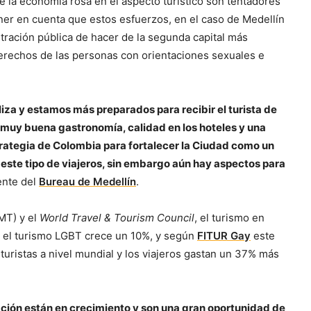
re la economía rosa en el aspecto turístico son tentadores
ener en cuenta que estos esfuerzos, en el caso de Medellín
tración pública de hacer de la segunda capital más
erechos de las personas con orientaciones sexuales e
iza y estamos más preparados para recibir el turista de
on muy buena gastronomía, calidad en los hoteles y una
trategia de Colombia para fortalecer la Ciudad como un
este tipo de viajeros, sin embargo aún hay aspectos para
ente del
Bureau de Medellín
.
MT) y el
World Travel & Tourism Council
, el turismo en
e el turismo LGBT crece un 10%, y según
FITUR Gay
este
ristas a nivel mundial y los viajeros gastan un 37% más
lación están en crecimiento y son una gran oportunidad de