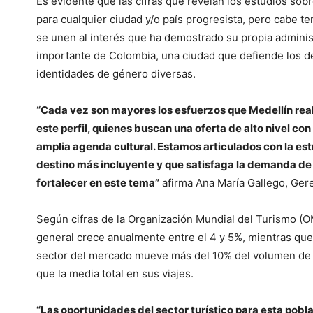
Es evidente que las cifras que revelan los estudios sob
para cualquier ciudad y/o país progresista, pero cabe t
se unen al interés que ha demostrado su propia adminis
importante de Colombia, una ciudad que defiende los d
identidades de género diversas.
“Cada vez son mayores los esfuerzos que Medellín real
este perfil, quienes buscan una oferta de alto nivel c
amplia agenda cultural. Estamos articulados con la es
destino más incluyente y que satisfaga la demanda de 
fortalecer en este tema”
afirma Ana María Gallego, Ger
Según cifras de la Organización Mundial del Turismo (O
general crece anualmente entre el 4 y 5%, mientras qu
sector del mercado mueve más del 10% del volumen de tu
que la media total en sus viajes.
“Las oportunidades del sector turístico para esta pob