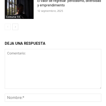
El valor de regresar: periodismo, diversidad
y emprendimiento
12 septiembre, 2025
Comuna 14
DEJA UNA RESPUESTA
Comentario:
No