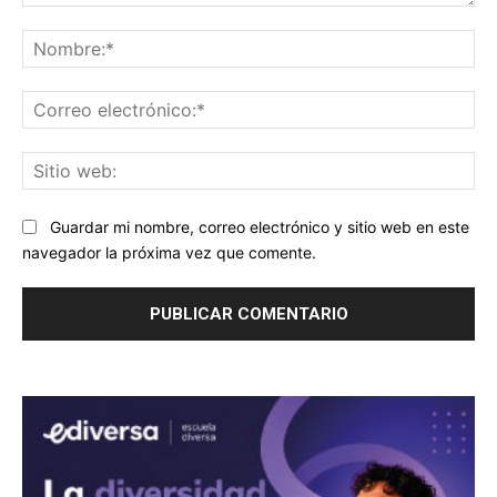
Comentario:
No
Co
ele
Sit
we
Guardar mi nombre, correo electrónico y sitio web en este
navegador la próxima vez que comente.