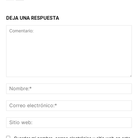
DEJA UNA RESPUESTA
Comentario:
No
Co
ele
Sit
we
Guardar mi nombre, correo electrónico y sitio web en este