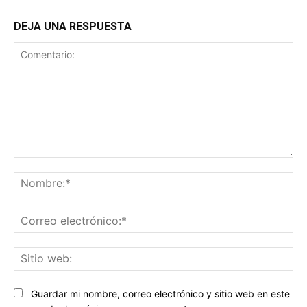
DEJA UNA RESPUESTA
Comentario:
No
Co
ele
Sit
we
Guardar mi nombre, correo electrónico y sitio web en este