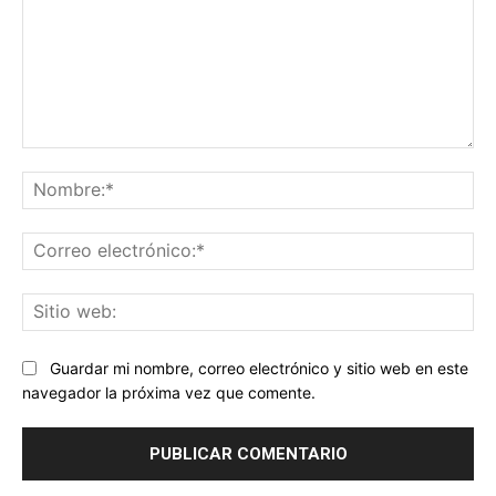
Comentario:
No
Co
ele
Sit
we
Guardar mi nombre, correo electrónico y sitio web en este
navegador la próxima vez que comente.