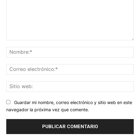
Comentario:
No
Co
ele
Sit
we
Guardar mi nombre, correo electrónico y sitio web en este
navegador la próxima vez que comente.