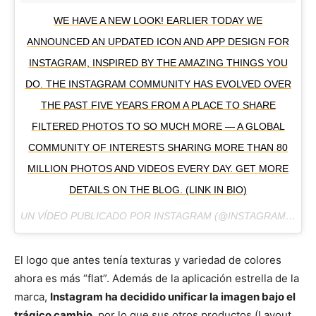
WE HAVE A NEW LOOK! EARLIER TODAY WE
ANNOUNCED AN UPDATED ICON AND APP DESIGN FOR
INSTAGRAM, INSPIRED BY THE AMAZING THINGS YOU
DO. THE INSTAGRAM COMMUNITY HAS EVOLVED OVER
THE PAST FIVE YEARS FROM A PLACE TO SHARE
FILTERED PHOTOS TO SO MUCH MORE — A GLOBAL
COMMUNITY OF INTERESTS SHARING MORE THAN 80
MILLION PHOTOS AND VIDEOS EVERY DAY. GET MORE
DETAILS ON THE BLOG. (LINK IN BIO)
UN VÍDEO PUBLICADO POR INSTAGRAM (@INSTAGRAM) EL
1
El logo que antes tenía texturas y variedad de colores
ahora es más “flat”. Además de la aplicación estrella de la
marca,
Instagram ha decidido unificar la imagen bajo el
trágico cambio
, por lo que sus otros productos (Layout,