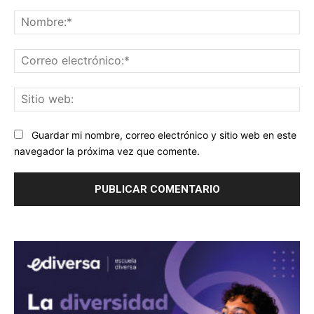
Comentario:
No
Co
ele
Sit
we
Guardar mi nombre, correo electrónico y sitio web en este
navegador la próxima vez que comente.