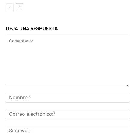
DEJA UNA RESPUESTA
Comentario:
No
Co
ele
Sit
we