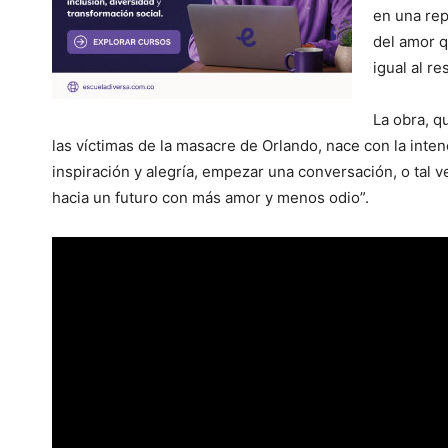
en una rep
del amor q
igual al re
La obra, q
las víctimas de la masacre de Orlando, nace con la int
inspiración y alegría, empezar una conversación, o tal
hacia un futuro con más amor y menos odio”.