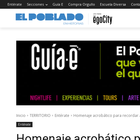
Entérate
Secciones
Guía E
Compra Orgullo
Escuela Diversa
Cont
Inicio
TERRITORIO
Entérate
Homenaje acrobático para recordar 
Entérate
Homenaje acrobático p