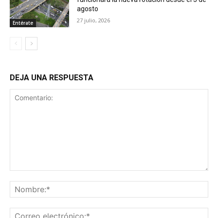
agosto
27 julio, 2026
Entérate
DEJA UNA RESPUESTA
Comentario:
No
Co