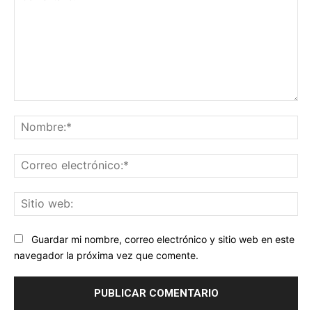
Comentario:
No
Co
ele
Sit
we
Guardar mi nombre, correo electrónico y sitio web en este
navegador la próxima vez que comente.