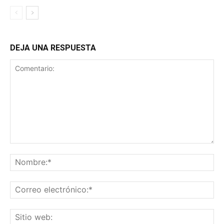
DEJA UNA RESPUESTA
Comentario:
No
Co
ele
Sit