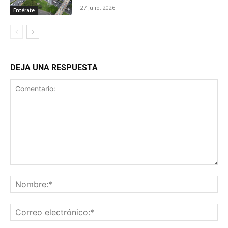
27 julio, 2026
Entérate
DEJA UNA RESPUESTA
Comentario:
No
Co
ele