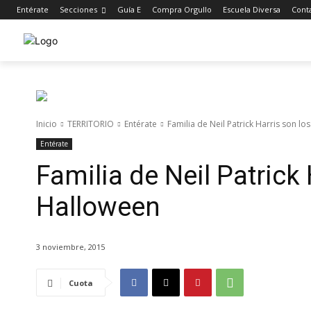
Entérate
Secciones
Guía E
Compra Orgullo
Escuela Diversa
Cont
Inicio
TERRITORIO
Entérate
Familia de Neil Patrick Harris son l
Entérate
Familia de Neil Patrick
Halloween
3 noviembre, 2015
Cuota