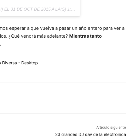
H) EL
31 DE OCT DE 2015 A LA(S) 1:54 PDT
emos esperar a que vuelva a pasar un año entero para ver a
todos. ¿Qué vendrá más adelante?
Mientras tanto
.
Artículo siguiente
20 grandes DJ gay de la electrónica