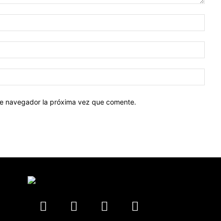
Nomb
Corr
elect
Sitio
web:
ste navegador la próxima vez que comente.