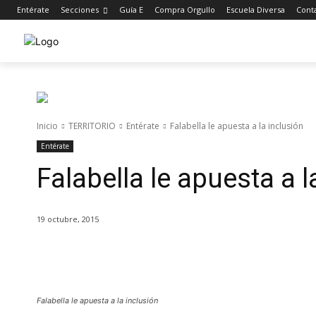
Entérate
Secciones
Guía E
Compra Orgullo
Escuela Diversa
Cont
Inicio
TERRITORIO
Entérate
Falabella le apuesta a la inclusión
Entérate
Falabella le apuesta a l
19 octubre, 2015
Cuota
Falabella le apuesta a la inclusión