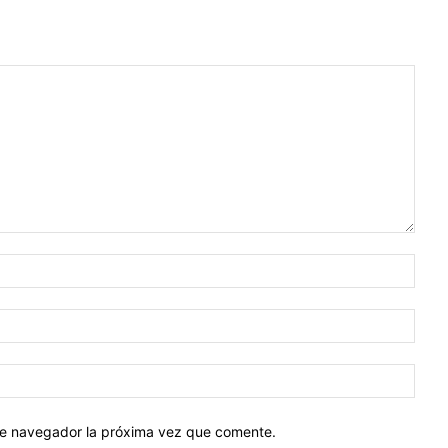
Nomb
Corr
elect
Sitio
web:
ste navegador la próxima vez que comente.