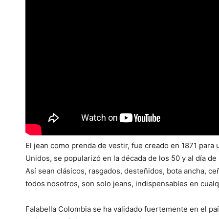
El jean como prenda de vestir, fue creado en 1871 para 
Unidos, se popularizó en la década de los 50 y al día d
Así sean clásicos, rasgados, desteñidos, bota ancha, c
todos nosotros, son solo jeans, indispensables en cualq
Falabella Colombia se ha validado fuertemente en el pa