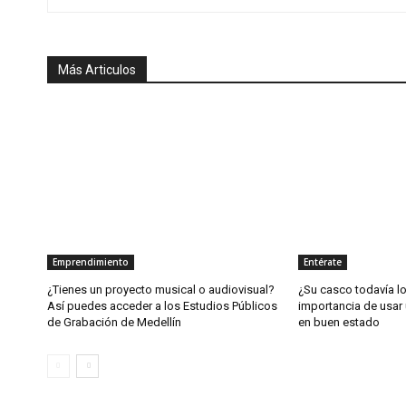
Más Articulos
Emprendimiento
Entérate
¿Tienes un proyecto musical o audiovisual?
¿Su casco todavía l
Así puedes acceder a los Estudios Públicos
importancia de usar 
de Grabación de Medellín
en buen estado