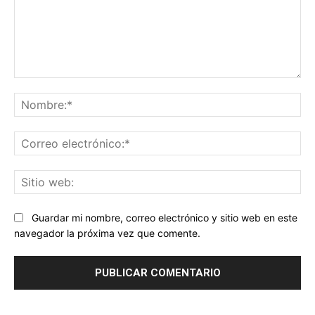
Comentario:
No
Co
ele
Sit
we
Guardar mi nombre, correo electrónico y sitio web en este
navegador la próxima vez que comente.